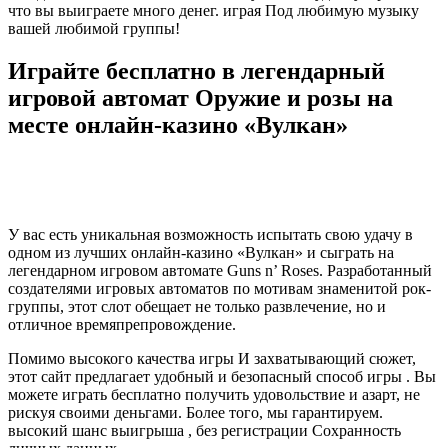
что вы выиграете много денег. играя Под любимую музыку
вашей любимой группы!
Играйте бесплатно в легендарный
игровой автомат Оружие и розы на
месте онлайн-казино «Вулкан»
У вас есть уникальная возможность испытать свою удачу в
одном из лучших онлайн-казино «Вулкан» и сыграть на
легендарном игровом автомате Guns n’ Roses. Разработанный
создателями игровых автоматов по мотивам знаменитой рок-
группы, этот слот обещает не только развлечение, но и
отличное времяпрепровождение.
Помимо высокого качества игры И захватывающий сюжет,
этот сайт предлагает удобный и безопасный способ игры . Вы
можете играть бесплатно получить удовольствие и азарт, не
рискуя своими деньгами. Более того, мы гарантируем.
высокий шанс выигрыша , без регистрации Сохранность