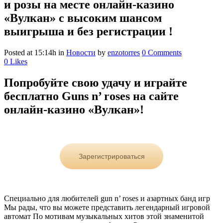
и розы на месте онлайн-казино
«Вулкан» с высоким шансом
выигрыша и без регистрации !
Posted at 15:14h
in
Новости
by
enzotorres
0 Comments
0
Likes
Попробуйте свою удачу и играйте
бесплатно Guns n’ roses на сайте
онлайн-казино «Вулкан»!
Зарегистрироваться
Специально для любителей gun n’ roses и азартных банд игр
Мы рады, что вы можете представить легендарный игровой
автомат По мотивам музыкальных хитов этой знаменитой