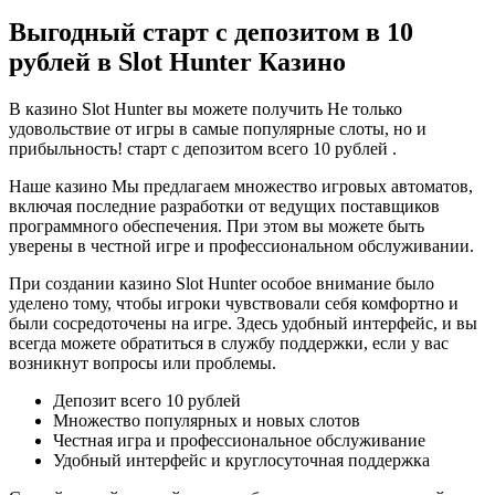
Выгодный старт с депозитом в 10
рублей в Slot Hunter Казино
В казино Slot Hunter вы можете получить Не только
удовольствие от игры в самые популярные слоты, но и
прибыльность! старт с депозитом всего 10 рублей .
Наше казино Мы предлагаем множество игровых автоматов,
включая последние разработки от ведущих поставщиков
программного обеспечения. При этом вы можете быть
уверены в честной игре и профессиональном обслуживании.
При создании казино Slot Hunter особое внимание было
уделено тому, чтобы игроки чувствовали себя комфортно и
были сосредоточены на игре. Здесь удобный интерфейс, и вы
всегда можете обратиться в службу поддержки, если у вас
возникнут вопросы или проблемы.
Депозит всего 10 рублей
Множество популярных и новых слотов
Честная игра и профессиональное обслуживание
Удобный интерфейс и круглосуточная поддержка