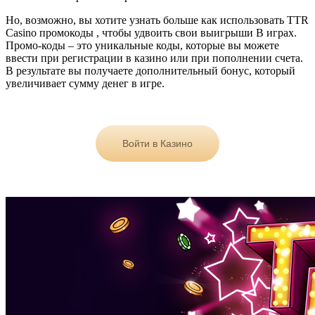
Но, возможно, вы хотите узнать больше как использовать TTR
Casino промокоды , чтобы удвоить свои выигрыши В играх.
Промо-коды – это уникальные коды, которые вы можете
ввести при регистрации в казино или при пополнении счета.
В результате вы получаете дополнительный бонус, который
увеличивает сумму денег в игре.
Войти в Казино