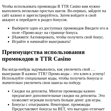
Чтобы использовать промокоды В TTR Casino вам нужно
выполнить несколько простых шагов. Во-первых, зайдите на
сайт казино и зарегистрируйтесь. Затем войдите в свой
аккаунт и перейдите в раздел бонусов.
Выберите один из доступных промокодов Введите его в
поле «Промо-код» на странице бонуса.
[Нажмите Активировать, чтобы получить свой бонус.
Играйте и начинайте выигрывать!
Преимущества использования
промокодов в TTR Casino
Вы когда-нибудь задумывались, как увеличить свой …
выигрыши В казино TTR? Промо-коды – это ключ к успеху!
Используйте специальные коды, чтобы получить бонусы и
значительно увеличить свои шансы на победу.
Скидки на депозиты. Многие промокоды казино
предлагают дополнительные скидки на депозиты. Это
позволяет игрокам получать больше денег для игры.
Бонусы с отыгрышем. Некоторые. промокоды
Предоставляют бонусы на BET, что выгодно отличает