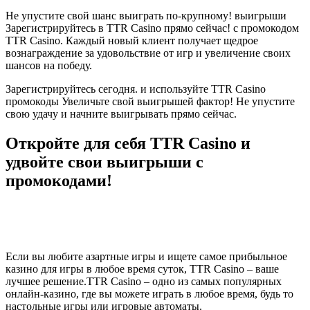
Не упустите свой шанс выиграть по-крупному! выигрыши
Зарегистрируйтесь в TTR Casino прямо сейчас! с промокодом
TTR Casino. Каждый новый клиент получает щедрое
вознаграждение за удовольствие от игр и увеличение своих
шансов на победу.
Зарегистрируйтесь сегодня. и используйте TTR Casino
промокоды Увеличьте свой выигрышей фактор! Не упустите
свою удачу и начните выигрывать прямо сейчас.
Откройте для себя TTR Casino и
удвойте свои выигрыши с
промокодами!
Если вы любите азартные игры и ищете самое прибыльное
казино для игры в любое время суток, TTR Casino – ваше
лучшее решение.TTR Casino – одно из самых популярных
онлайн-казино, где вы можете играть в любое время, будь то
настольные игры или игровые автоматы.