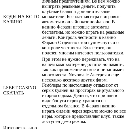
личным предпочтениям. Вs нем можно
выиграть реальные деньги, получить
клубные баллы и дополнительные
КОДЫ НА КС ГО
множители. Бесплатная игра в игровые
КАЗИНО
автоматы в онлайн казино Фараон В
казино Фараон игровые автоматы
бесплатны, но можно играть на реальные
деньги. Контроль честности в казино
Фараон Отдельно стоит упомянуть и о
контроле честности. Более того, он
полезен многим интернет пользователям.
При этом не нужно переживать, что на
вашем компьютере недостаточно памяти,
так как приложение легкое и не занимает
много места. Novomatic Австрия и еще
несколько десятков других фирм.
Гемблеры по настоящему отдыхают от
LSBET CASINO
серых будней на просторах виртуального
СКАЧАТЬ
игорного дома. Деньги, что пришли в
виде бонуса игроку, хранятся на
отдельном балансе. В Фараон казино
играть онлайн через зеркало можно во все
игры, которые предоставляет клуб, также
доступен демо режим.
Интернет казино