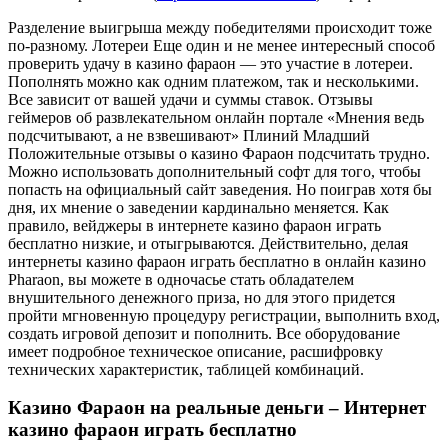
Разделение выигрыша между победителями происходит тоже
по-разному. Лотереи Еще один и не менее интересный способ
проверить удачу в казино фараон — это участие в лотереи.
Пополнять можно как одним платежом, так и несколькими.
Все зависит от вашей удачи и суммы ставок. Отзывы
геймеров об развлекательном онлайн портале «Мнения ведь
подсчитывают, а не взвешивают» Плиний Младший
Положительные отзывы о казино Фараон подсчитать трудно.
Можно использовать дополнительный софт для того, чтобы
попасть на официальный сайт заведения. Но поиграв хотя бы
дня, их мнение о заведении кардинально меняется. Как
правило, вейджеры в интернете казино фараон играть
бесплатно низкие, и отыгрываются. Действительно, делая
интернеты казино фараон играть бесплатно в онлайн казино
Pharaon, вы можете в одночасье стать обладателем
внушительного денежного приза, но для этого придется
пройти мгновенную процедуру регистрации, выполнить вход,
создать игровой депозит и пополнить. Все оборудование
имеет подробное техническое описание, расшифровку
технических характеристик, таблицей комбинаций.
Казино Фараон на реальные деньги – Интернет
казино фараон играть бесплатно