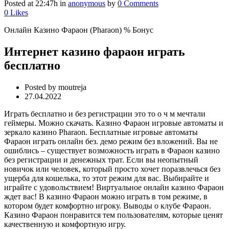
Posted at 22:47h
in
anonymous
by
0 Comments
0
Likes
Онлайн Казино Фараон (Pharaon) % Бонус
Интернет казино фараон играть
бесплатно
Posted by moutreja
27.04.2022
Играть бесплатно и без регистрации это то о ч м мечтали
геймеры. Можно скачать. Казино Фараон игровые автоматы и
зеркало казино Pharaon. Бесплатные игровые автоматы
Фараон играть онлайн без. демо режим без вложений. Вы не
ошиблись – существует возможность играть в Фараон казино
без регистрации и денежных трат. Если вы неопытный
новичок или человек, который просто хочет поразвлечься без
ущерба для кошелька, то этот режим для вас. Выбирайте и
играйте с удовольствием! Виртуальное онлайн казино Фараон
ждет вас! В казино Фараон можно играть в том режиме, в
котором будет комфортно игроку. Выводы о клубе Фараон.
Казино Фараон понравится тем пользователям, которые ценят
качественную и комфортную игру.