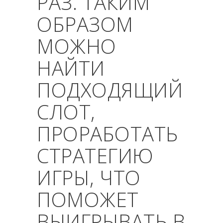
РАЗ. ТАКИМ
ОБРАЗОМ
МОЖНО
НАЙТИ
ПОДХОДЯЩИЙ
СЛОТ,
ПРОРАБОТАТЬ
СТРАТЕГИЮ
ИГРЫ, ЧТО
ПОМОЖЕТ
ВЫИГРЫВАТЬ В