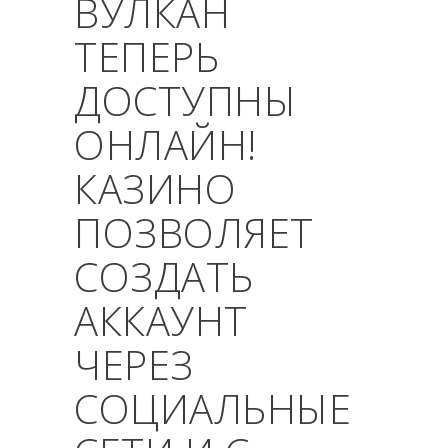
ВУЛКАН
ТЕПЕРЬ
ДОСТУПНЫ
ОНЛАЙН!
КАЗИНО
ПОЗВОЛЯЕТ
СОЗДАТЬ
АККАУНТ
ЧЕРЕЗ
СОЦИАЛЬНЫЕ