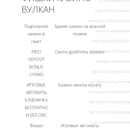
at.domainswatches
ВУЛКАН
https://at.domainswat
investigate
https://at.dom
Подпольное
Здание казино на красной
resources
at.dpatekph
казино в
поляне
санкт
https://at.dpatekphilipp
findings
https://at.dpatek
FIRST
Casino goldfishka зеркало
DEPOSIT
at.drugstorewatches.
BONUS
https://at.drugstorewatc
CASINO
now
https://at.drugstorew
ИГРОВЫЕ
Казино минска играть
Shipping
at.educationwatc
АВТОМАТЫ
КЛУБНИЧКА
site
https://at.educationw
БЕСПЛАТНО
site
https://at.educationw
И БЕЗ СМС
here now
at.electronicsw
Фишки
Игровые автоматы