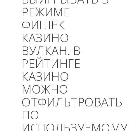
РЕЖИМЕ
ФИШЕК
КАЗИНО
ВУЛКАН. В
РЕЙТИНГЕ
КАЗИНО
МОЖНО
ОТФИЛЬТРОВАТЬ
ПО
ИСПОЛЬЗУЕМОМУ