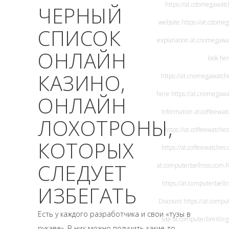
https://at.cdomegawatc
ЧЕРНЫЙ
website
https://at.cdome
СПИСОК
explanation
at.cnomegawa
ОНЛАЙН
look he
КАЗИНО,
https://at.cnomegawatch
here
https://at.cnomegaw
ОНЛАЙН
Information
at.coffeewat
ЛОХОТРОНЫ,
https://at.coffeewatche
КОТОРЫХ
https://at.coffeewatches
СЛЕДУЕТ
at.computerbellross.com
.
https://at.computerbellr
ИЗБЕГАТЬ
Discount
https://at.compu
Есть у каждого разработчика и свои «тузы в
site
at.computerbreitlin
рукаве». В них можно получить какие-то