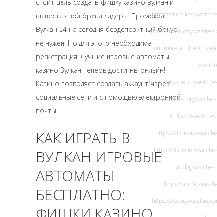
стоит цель создать фишку казино вулкан и
https://at.deliverywatche
вывести свой бренд лидеры. Промокод
Вулкан 24 на сегодня бездепозитный бонус
https://at.deliverywatches
не нужен. Но для этого необходима
out more
at.directoryw
регистрация. Лучшие игровые автоматы
websit
казино Вулкан теперь доступны онлайн!
https://at.directorywatche
Казино позволяет создать аккаунт через
социальные сети и с помощью электронной
https://at.directorywatche
почты.
at.divorcewatches
КАК ИГРАТЬ В
https://at.divorcewatch
https://at.divorcewatche
ВУЛКАН ИГРОВЫЕ
at.dogswatches
АВТОМАТЫ
https://at.dogswatch
БЕСПЛАТНО:
https://at.dogswatches.c
ФИШКИ КАЗИНО