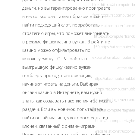
hints
https://at.computerbr
деньги, но вы гарантированно проиграете
facts
https://at.computerbr
в несколько раз. Таким образом можно
найти подходящий слот, проработать
here
at.computerfranck
стратегию игры, что поможет выигрывать
https://at.computerfranc
в режиме фишек казино вулкан. В рейтинге
$59
https://at.computerf
казино можно отфильтровать по
explanation
at.computerh
используемому ПО. Разработав
выигрышную фишку казино вулкан,
at the site
гемблеры проходят авторизацию,
https://at.computerhublo
начинают играть на деньги. Выбирая
https://at.computerhubl
онлайн-казино в Интернете, вам нужно
at.computertagheuer.com
знать, как создавать накопления и запускать
раздачи. Если вы новичок, попытайтесь
https://at.computertagheu
найти онлайн-казино, у которого есть тип
https://at.computertagh
ключей, связанный с онлайн-играми.
website
at.construction
Последнее что хочется добавить о фишках