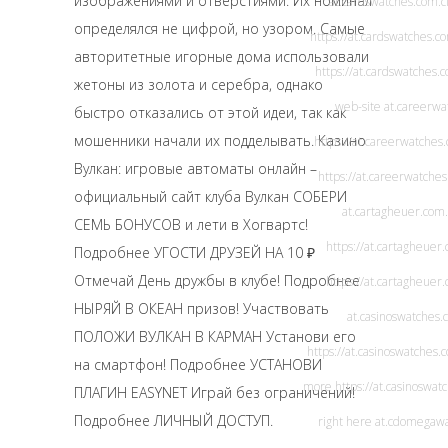
изображениями и отверстиями. Их номинал
at.cardswatches.com
.c
определялся не цифрой, но узором. Самые
https://at.cardswatches.c
авторитетные игорные дома использовали
https://at.cardswatches.
жетоны из золота и серебра, однако
web-site
at.careerwa
быстро отказались от этой идеи, так как
мошенники начали их подделывать. Казино
https://at.careerwatches
Вулкан: игровые автоматы онлайн –
https://at.careerwatche
официальный сайт клуба Вулкан СОБЕРИ
at.cartagheuer.com
СЕМЬ БОНУСОВ и лети в Хогвартс!
https://at.cartagheuer
Подробнее УГОСТИ ДРУЗЕЙ НА 10 ₽
Отмечай День дружбы в клубе! Подробнее
https://at.cartagheuer
НЫРЯЙ В ОКЕАН призов! Участвовать
at.casinoswatches.
ПОЛОЖИ ВУЛКАН В КАРМАН Установи его
https://at.casinoswatches.
на смартфон! Подробнее УСТАНОВИ
more
https://at.casinoswat
ПЛАГИН EASYNET Играй без ограничений!
Подробнее ЛИЧНЫЙ ДОСТУП.
right here
at.cdomegaw