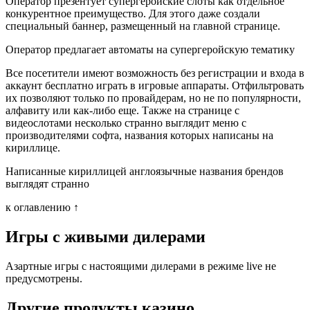
Оператор презентует супергеройские слоты как отдельное
конкурентное преимущество. Для этого даже создали
специальный баннер, размещенный на главной странице.
Оператор предлагает автоматы на супергеройскую тематику
Все посетители имеют возможность без регистрации и входа в
аккаунт бесплатно играть в игровые аппараты. Отфильтровать
их позволяют только по провайдерам, но не по популярности,
алфавиту или как-либо еще. Также на странице с
видеослотами несколько странно выглядит меню с
производителями софта, названия которых написаны на
кириллице.
Написанные кириллицей англоязычные названия брендов
выглядят странно
к оглавлению ↑
Игры с живыми дилерами
Азартные игры с настоящими дилерами в режиме live не
предусмотрены.
Другие продукты казино