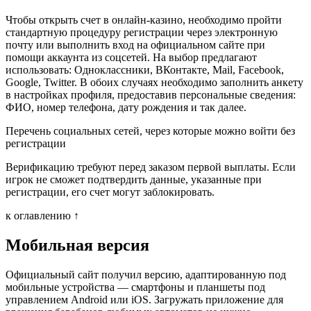
Чтобы открыть счет в онлайн-казино, необходимо пройти
стандартную процедуру регистрации через электронную
почту или выполнить вход на официальном сайте при
помощи аккаунта из соцсетей. На выбор предлагают
использовать: Одноклассники, ВКонтакте, Mail, Facebook,
Google, Twitter. В обоих случаях необходимо заполнить анкету
в настройках профиля, предоставив персональные сведения:
ФИО, номер телефона, дату рождения и так далее.
Перечень социальных сетей, через которые можно войти без
регистрации
Верификацию требуют перед заказом первой выплаты. Если
игрок не сможет подтвердить данные, указанные при
регистрации, его счет могут заблокировать.
к оглавлению ↑
Мобильная версия
Официальный сайт получил версию, адаптированную под
мобильные устройства — смартфоны и планшеты под
управлением Android или iOS. Загружать приложение для