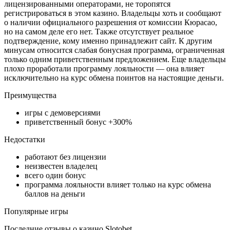
лицензированными операторами, не торопятся
регистрироваться в этом казино. Владельцы хоть и сообщают
о наличии официального разрешения от комиссии Кюрасао,
но на самом деле его нет. Также отсутствует реальное
подтверждение, кому именно принадлежит сайт. К другим
минусам относится слабая бонусная программа, ограниченная
только одним приветственным предложением. Еще владельцы
плохо проработали программу лояльности — она влияет
исключительно на курс обмена поинтов на настоящие деньги.
Преимущества
игры с демоверсиями
приветственный бонус +300%
Недостатки
работают без лицензии
неизвестен владелец
всего один бонус
программа лояльности влияет только на курс обмена
баллов на деньги
Популярные игры
Последние отзывы о казино Slotobet