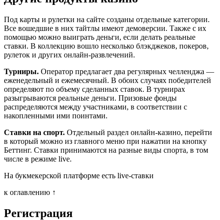
Под карты и рулетки на сайте созданы отдельные категории.
Все вошедшие в них тайтлы имеют демоверсии. Также с их
помощью можно выиграть деньги, если делать реальные
ставки. В коллекцию вошло несколько блэкджеков, покеров,
рулеток и других онлайн-развлечений.
Турниры.
Оператор предлагает два регулярных челленджа —
еженедельный и ежемесячный. В обоих случаях победителей
определяют по объему сделанных ставок. В турнирах
разыгрываются реальные деньги. Призовые фонды
распределяются между участниками, в соответствии с
накопленными ими поинтами.
Ставки на спорт.
Отдельный раздел онлайн-казино, перейти
в который можно из главного меню при нажатии на кнопку
Беттинг. Ставки принимаются на разные виды спорта, в том
числе в режиме live.
На букмекерской платформе есть live-ставки
к оглавлению ↑
Регистрация