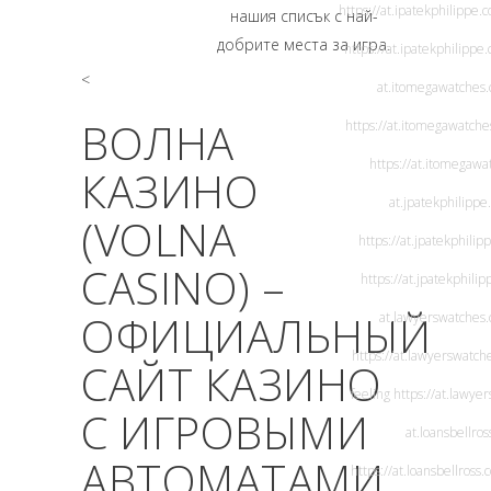
https://at.ipatekphilippe.
нашия списък с най-
добрите места за игра.
https://at.ipatekphilippe
<
at.itomegawatches
ВОЛНА
https://at.itomegawatche
https://at.itomegaw
КАЗИНО
at.jpatekphilipp
(VOLNA
https://at.jpatekphilip
CASINO) –
https://at.jpatekphili
ОФИЦИАЛЬНЫЙ
at.lawyerswatches
https://at.lawyerswatch
САЙТ КАЗИНО
feeling
https://at.lawye
С ИГРОВЫМИ
at.loansbellro
АВТОМАТАМИ
https://at.loansbellross.