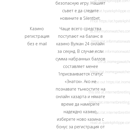
at.hpatekphilippe.com
.
безопасную игру. Нашият
съвет е да следите
https://at.hpatekphilippe.
новините в Silentbet.
Price
https://at.hpatekph
Казино
Чаще всего средства
at.informationwatches.co
регистрация
поступают на баланс в
https://at.informationwa
без e mail
казино Вулкан 24 онлайн
за секунд. В случае если
https://at.informationwat
сумма набранных баллов
Off
at.inomegawatch
составляет менее
https://at.inomegawatche
1присваивается статус
«Знаток». Ако не
these out
https://at.ino
познавате тънкостите на
this site
at.internetbreitli
онлайн хазарта и нямате
https://at.internetbreitlin
време да намерите
надеждно казино,
https://at.internetbreitl
изберете ново казина с
read
at.ipatekphilippe.c
бонус за регистрация от