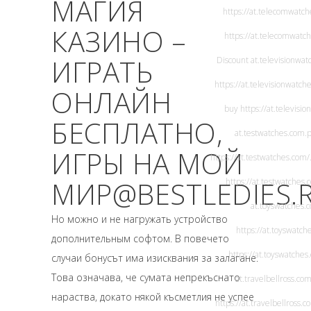
МАГИЯ
https://at.telecomwatc
КАЗИНО –
https://at.telecomwatc
ИГРАТЬ
Discount
at.televisionwa
https://at.televisionwatch
ОНЛАЙН
buy
https://at.televisi
БЕСПЛАТНО,
at.testwatches.com
.
ИГРЫ НА МОЙ
https://at.testwatches.com/
МИР@BESTLEDIES.
https://at.testwatches.
at.toyswatches.
Но можно и не нагружать устройство
https://at.toyswatch
дополнительным софтом. В повечето
https://at.toyswatches
случаи бонусът има изисквания за залагане.
Това означава, че сумата непрекъснато
at.travelbellross.co
нараства, докато някой късметлия не успее
https://at.travelbellross.c