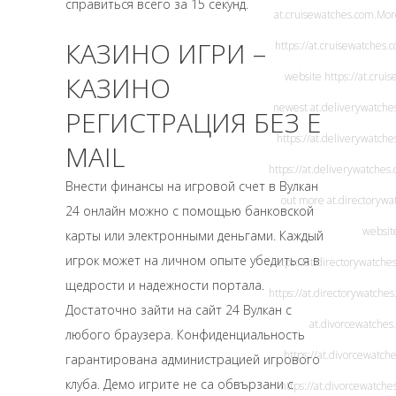
справиться всего за 15 секунд.
at.cruisewatches.com
.Mor
КАЗИНО ИГРИ –
https://at.cruisewatches.
website
https://at.crui
КАЗИНО
newest
at.deliverywatche
РЕГИСТРАЦИЯ БЕЗ E
https://at.deliverywatche
MAIL
https://at.deliverywatches
Внести финансы на игровой счет в Вулкан
out more
at.directoryw
24 онлайн можно с помощью банковской
websit
карты или электронными деньгами. Каждый
игрок может на личном опыте убедиться в
https://at.directorywatche
щедрости и надежности портала.
https://at.directorywatche
Достаточно зайти на сайт 24 Вулкан с
at.divorcewatches
любого браузера. Конфиденциальность
https://at.divorcewatch
гарантирована администрацией игрового
клуба. Демо игрите не са обвързани с
https://at.divorcewatche