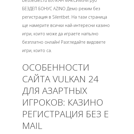
bestledies.ru ВУЛКАН МАКСИМУМ руб
БЕЗДЕП БОНУС AZINO Демо режим без
регистрация в Silentbet. На тази страница
ще намерите всички най-интересни казино
игри, които може да играете напълно
безплатно онлайн! Разгледайте видовете
игри, които са.
ОСОБЕННОСТИ
САЙТА VULKAN 24
ДЛЯ АЗАРТНЫХ
ИГРОКОВ: КАЗИНО
РЕГИСТРАЦИЯ БЕЗ E
MAIL