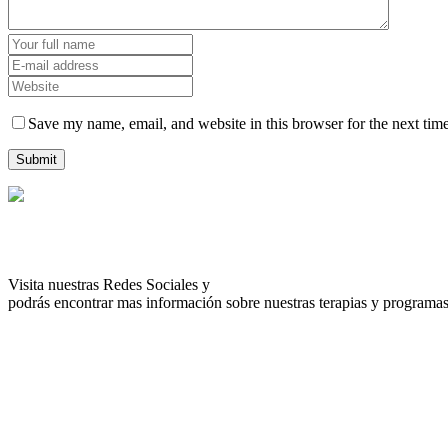
Save my name, email, and website in this browser for the next tim
Visita nuestras Redes Sociales y
podrás encontrar mas información sobre nuestras terapias y programas