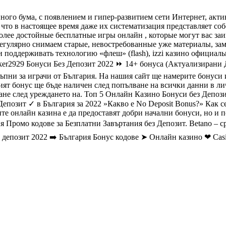
ного бума, с появлением и гипер-развитием сети Интернет, акти
что в настоящее время даже их систематизация представляет соб
олее достойные бесплатные игры онлайн , которые могут вас заи
ы регулярно снимаем старые, невостребованные уже материалы, 
и поддерживать технологию «флеш» (flash), izzi казино официаль
oker2929 Бонуси Без Депозит 2022 ⏩ 14+ бонуса (Актуализирани
тъпни за играчи от България. На нашия сайт ще намерите бонуси
ят бонус ще бъде наличен след попълване на всички данни в лич
ване след уреждането на. Топ 5 Онлайн Казино Бонуси без Депози
 Депозит ✓ в България за 2022 »Какво е No Deposit Bonus?» Как 
е онлайн казина е да предоставят добри начални бонуси, но и п
я Промо кодове за Безплатни Завъртания без Депозит. Betano – с
ез депозит 2022 ➡️ България Бонус кодове ➤ Онлайн казино ❤ Cas