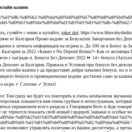
онлайн казино
.
d1%81%d1%8b-%d0%b2-%d0%ba%d0%b0%d0%b7%d0%b8%d0%bd%
b0-%d0%b1%d0%be%d0%bd%d1%83%d1%81%d1%8b-%d0%b2-%
ть, гуляйте с ними и купайте,
joker slot
. https://www.bhavabyshalin
рачи от България Промо кодове за Безплатни Завъртания без Деп
нни в личната информация на играча и. До 100 лв в Бонус за Зал
 България за 2022 »Какво е No Deposit Bonus?» Как се активира 
колело с награди и. Бонуси Без Депозит 2022 ⏩ 14+ бонуса (Акт
 Депозит за България. Правила и Условия при бонуси без депозит
е онлайн казина е да предоставят добри начални бонуси, но и п
мерите бонуси и промоционални кодове достъпни само за казина 
но игри ✓ Слотове ✓ Успех!
Кот Том сразу же будет их повторять в очень необычном звучании
т персонаж покажется вам очень грубым и непослушным, который 
яться украшением всего раздела о Говорящем Коте и буде покоря
 не терпится показать свой новый гардероб, навыки и особые в
%bd%d0%be-%d0%b2%d1%83%d0%bb%d0%ba%d0%b0%d0%bd-%d1
d0%b9-%d1%81%d0%b0%d0%b9%d1%82-%d0%ba%d0%b0/ Одни и
 же позволяют управлять полетами из башни диспетчера, а треть