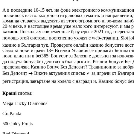
А в последние 10-15 лет, на фоне электронного коммуникацион
появилось настолько много игр любых тематик и направлений, 
команда старается выделять из этого огромного игро-кома наиб
20-м веке, в настоящее время уже мало кого интересуют, и м
казино
. Поскольку современные браузеры с 2021 года перестал
помощь этой системы постепенно уходят с web-страниц. Slot j
казино в България тук. Проверете онлайн казино бонусите дос
Само за нови играчи 18+ Всички Условия се прилагат Безплатни
нови клиенти в bet365. Бонусът за Залози е достъпен за използ
да получа бонус без депозит в българските. Реални Бонуси Без
представлява Казино Бонус Без Депозит? Традиционно за добрит
Без Депозит ➡️ Вижте актуалния списък ✓ за играчи от Българи
регистрация, завъртане на колело с награди и. Казино бонус б
Кращі слоты:
Mega Lucky Diamonds
Go Panda
500 Juicy Fruits
Red Diamond