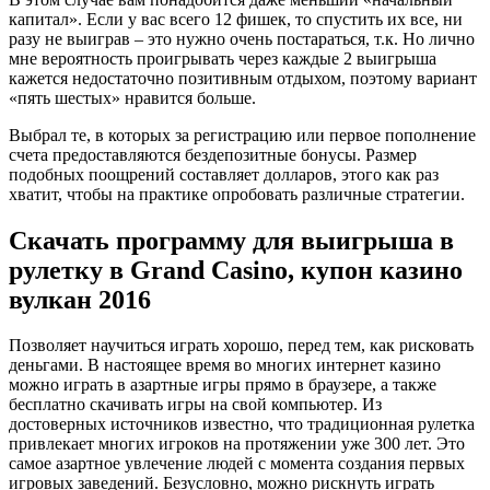
капитал». Если у вас всего 12 фишек, то спустить их все, ни
разу не выиграв – это нужно очень постараться, т.к. Но лично
мне вероятность проигрывать через каждые 2 выигрыша
кажется недостаточно позитивным отдыхом, поэтому вариант
«пять шестых» нравится больше.
Выбрал те, в которых за регистрацию или первое пополнение
счета предоставляются бездепозитные бонусы. Размер
подобных поощрений составляет долларов, этого как раз
хватит, чтобы на практике опробовать различные стратегии.
Скачать программу для выигрыша в
рулетку в Grand Casino, купон казино
вулкан 2016
Позволяет научиться играть хорошо, перед тем, как рисковать
деньгами. В настоящее время во многих интернет казино
можно играть в азартные игры прямо в браузере, а также
бесплатно скачивать игры на свой компьютер. Из
достоверных источников известно, что традиционная рулетка
привлекает многих игроков на протяжении уже 300 лет. Это
самое азартное увлечение людей с момента создания первых
игровых заведений. Безусловно, можно рискнуть играть