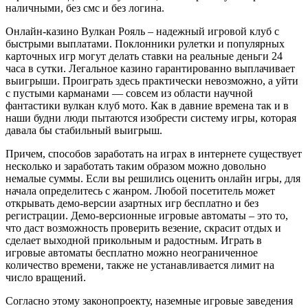
наличными, без смс и без логина.
Онлайн-казино Вулкан Рояль – надежный игровой клуб с
быстрыми выплатами. Поклонники рулетки и популярных
карточных игр могут делать ставки на реальные деньги 24
часа в сутки. Легальное казино гарантированно выплачивает
выигрыши. Проиграть здесь практически невозможно, а уйти
с пустыми карманами — совсем из области научной
фантастики вулкан клуб мото. Как в давние времена так и в
наши будни люди пытаются изобрести систему игры, которая
давала бы стабильный выигрыш.
Причем, способов заработать на играх в интернете существует
несколько и заработать таким образом можно довольно
немалые суммы. Если вы решились оценить онлайн игры, для
начала определитесь с жанром. Любой посетитель может
открывать демо-версии азартных игр бесплатно и без
регистрации. Демо-версионные игровые автоматы – это то,
что даст возможность проверить везение, скрасит отдых и
сделает выходной прикольным и радостным. Играть в
игровые автоматы бесплатно можно неограниченное
количество времени, также не устанавливается лимит на
число вращений.
Согласно этому законопроекту, наземные игровые заведения