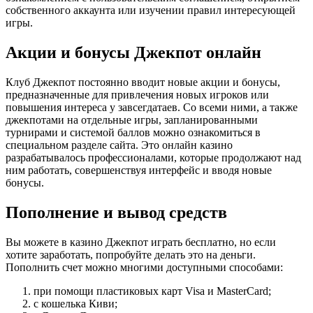
собственного аккаунта или изучении правил интересующей
игры.
Акции и бонусы Джекпот онлайн
Клуб Джекпот постоянно вводит новые акции и бонусы,
предназначенные для привлечения новых игроков или
повышения интереса у завсегдатаев. Со всеми ними, а также
джекпотами на отдельные игры, запланированными
турнирами и системой баллов можно ознакомиться в
специальном разделе сайта. Это онлайн казино
разрабатывалось профессионалами, которые продолжают над
ним работать, совершенствуя интерфейс и вводя новые
бонусы.
Пополнение и вывод средств
Вы можете в казино Джекпот играть бесплатно, но если
хотите заработать, попробуйте делать это на деньги.
Пополнить счет можно многими доступными способами:
при помощи пластиковых карт Visa и MasterCard;
с кошелька Киви;