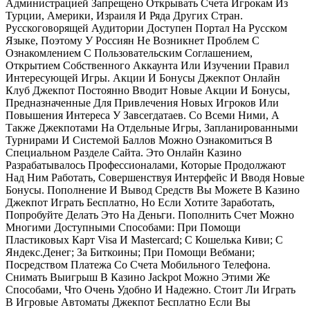
Администрацией Запрещено Открывать Счета Игрокам Из
Турции, Америки, Израиля И Ряда Других Стран.
Русскоговорящей Аудитории Доступен Портал На Русском
Языке, Поэтому У Россиян Не Возникнет Проблем С
Ознакомлением С Пользовательским Соглашением,
Открытием Собственного Аккаунта Или Изучении Правил
Интересующей Игры. Акции И Бонусы Джекпот Онлайн
Клуб Джекпот Постоянно Вводит Новые Акции И Бонусы,
Предназначенные Для Привлечения Новых Игроков Или
Повышения Интереса У Завсегдатаев. Со Всеми Ними, А
Также Джекпотами На Отдельные Игры, Запланированными
Турнирами И Системой Баллов Можно Ознакомиться В
Специальном Разделе Сайта. Это Онлайн Казино
Разрабатывалось Профессионалами, Которые Продолжают
Над Ним Работать, Совершенствуя Интерфейс И Вводя Новые
Бонусы. Пополнение И Вывод Средств Вы Можете В Казино
Джекпот Играть Бесплатно, Но Если Хотите Заработать,
Попробуйте Делать Это На Деньги. Пополнить Счет Можно
Многими Доступными Способами: При Помощи
Пластиковых Карт Visa И Mastercard; С Кошелька Киви; С
Яндекс.Денег; За Биткоины; При Помощи Вебмани;
Посредством Платежа Со Счета Мобильного Телефона.
Снимать Выигрыш В Казино Jackpot Можно Этими Же
Способами, Что Очень Удобно И Надежно. Стоит Ли Играть
В Игровые Автоматы Джекпот Бесплатно Если Вы