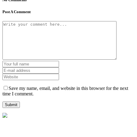
Post A Comment
Save my name, email, and website in this browser for the next
time I comment.