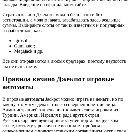
вкладке Введение на официальном сайте.
Играть в казино Джекпот можно бесплатно и без
регистрации, а можно начать зарабатывать здесь реальные
суммы. Выбирайте слоты от таких известных и популярных
разработчиков, как:
Igrosoft;
Gaminator;
Megajack и др.
Все они открываются в любых браузерах, поэтому неудобств
вы не испытаете.
Правила казино Джекпот игровые
автоматы
В игровые автоматы Jackpot можно играть на деньги, но по
закону это могут делать только совершеннолетние лица.
Администрацией запрещено открывать счета игрокам из
Турции, Америки, Израиля и ряда других стран.
Русскоговорящей аудитории доступен портал на русском
языке, поэтому у россиян не возникнет проблем с
ознакомлением с пользовательским соглашением, открытием