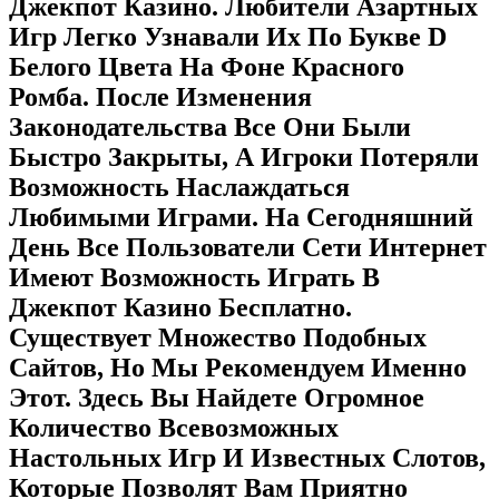
Джекпот Казино. Любители Азартных
Игр Легко Узнавали Их По Букве D
Белого Цвета На Фоне Красного
Ромба. После Изменения
Законодательства Все Они Были
Быстро Закрыты, А Игроки Потеряли
Возможность Наслаждаться
Любимыми Играми. На Сегодняшний
День Все Пользователи Сети Интернет
Имеют Возможность Играть В
Джекпот Казино Бесплатно.
Существует Множество Подобных
Сайтов, Но Мы Рекомендуем Именно
Этот. Здесь Вы Найдете Огромное
Количество Всевозможных
Настольных Игр И Известных Слотов,
Которые Позволят Вам Приятно