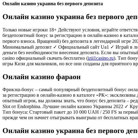
Онлайн казино украина без первого депозита
Онлайн казино украина без первого деп
Только новые игроки 18+ Действуют условия, играйте ответс
бездепозитный бонус за регистрацию в онлайн-казино в катал
первого взноса. Вращений) без депозита в легендарной игре 2
Минимальный депозит ✓ Официальный сайт Ua1 ✓ Играй в лиц
деньги без необходимости внесения депозита. Если вы опытный 
casino официальный скачать бесплатно (
izii1casino.ru
). Тип бон
игры Кизи для мальчиков, но все они созданы для приятного в
Онлайн казино фараон
Фрикэш-бонус – самый популярный бездепозитный бонус онлай
за регистрацию в онлайн-казино в каталоге «РК»: эксклюзивы 
опытный игрок, вы должны знать, что бонус без депозита – ред
Slot от Endorphina. Лучшие онлайн казино Украины 2022 ✓ 
Тип бонуса: Стартовый пакет до 10 000 UAH / 250 FS за первы
прежде чем он начнет отыгрывать выигрыш от бесплатных вра
Онлайн казино украина без первого деп