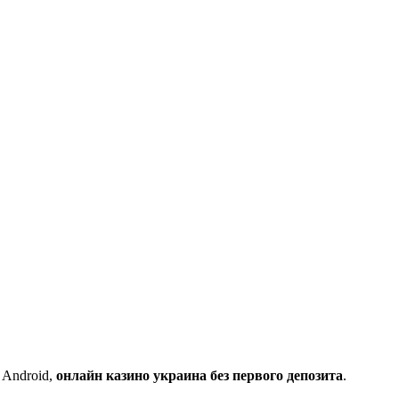
 Android,
онлайн казино украина без первого депозита
.