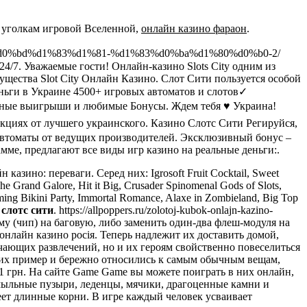
о уголкам игровой Вселенной,
онлайн казино фараон
.
0%bd%d1%83%d1%81-%d1%83%d0%ba%d1%80%d0%b0-2/
7. Уважаемые гости! Онлайн-казино Slots City одним из
ества Slot City Онлайн Казино. Слот Сити пользуется особой
еньги в Украине 4500+ игровых автоматов и слотов✓
тные выигрыши и любимые Бонусы. Ждем тебя ♥️ Украина!
акциях от лучшего украинского. Казино Слотс Сити Регируйся,
 автоматы от ведущих производителей. Эксклюзивный бонус –
мме, предлагают все виды игр казино на реальные деньги:.
казино: переваги. Серед них: Igrosoft Fruit Cocktail, Sweet
e Grand Galore, Hit it Big, Crusader Spinomenal Gods of Slots,
ming Bikini Party, Immortal Romance, Alaxe in Zombieland, Big Top
 слотс сити
. https://allpoppers.ru/zolotoj-kubok-onlajn-kazino-
хему (чип) на баговую, либо заменить один-два флеш-модуля на
нлайн казино росія. Теперь надлежит их доставить домой,
учающих развлечений, но и их героям свойственно повеселиться
с них пример и бережно относились к самым обычным вещам,
 1 грн. На сайте Game Game вы можете поиграть в них онлайн,
, мыльные пузыри, леденцы, мячики, драгоценные камни и
еет длинные корни. В игре каждый человек усваивает