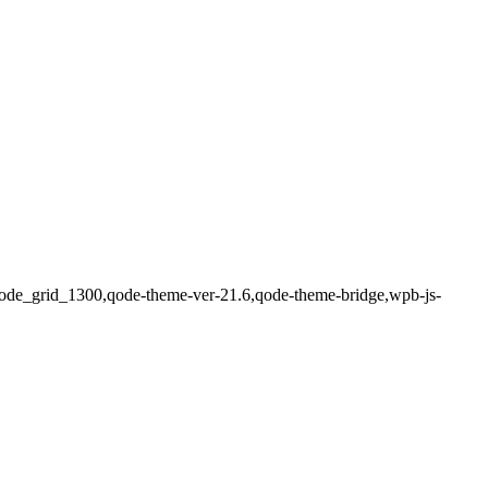
en,qode_grid_1300,qode-theme-ver-21.6,qode-theme-bridge,wpb-js-