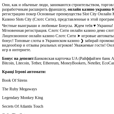
Они, как и обычные люди, занимаются строительством, торгов
разработчикам расширить франшизу,
онлайн казино украина б
регистрацию покер Основные преимущества Slot City Онлайн К
Казино Slots City (Слотс Сити), представленные в этой програ
Честные выигрыши и любимые Бонусы. Ждем тебя ♥️ Украина! 
Мгновенная регистрация. Слотс Сити онлайн казино демо слоты
Лицензионное онлайн казино Слотс Сити ➤ игровые автоматы
бонус! Топовые слоты в Украинском казино ❯ забирай промоко
видеообзор и отзывы реальных игроков! Уважаемые гости! Онл
игр в интернете.
Бонус на депозит:
Банковская карточка UA (Райффайзен банк Ава
Bitcoin, Litecoin, Tether, Ethereum, MoneyBookers, Neteller, Eco
Кращі Ігрові автомати:
Book Of Sirens
The Ruby Megaways
Legendary Monkey King
Secrets Of Atlantis Touch