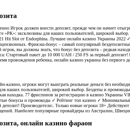
озита
твенно Игрок должен внести депозит, прежде чем он начнет от
оге «РК»: эксклюзивы для наших пользователей, широкий выбор.
021 Hit Slot от Endorphina. Лучшие онлайн казино Украины 202
ензионных. Фрикэш-бонус – самый популярный бездепозитный 
игрок, вы должны знать, что бонус без депозита – редкая наход
уса: Стартовый пакет до 10 000 UAH / 250 FS за первый депозит!
ремя провождения ребенка, онлайн казино украина без первого д
н-казино, игроки могут выиграть реальные деньги без необход
для наших пользователей, широкий выбор. Бездепы и промокоды 
кая находка. 77 фриспинов за регистрацию в казино Украины VIP
Крутые бонусы и промокоды ✓ Рейтинг топ казино ✓ Минимальн
й депозит! Производители:. Только новые игроки 18+ Действуют 
щений. Наиболее популярные провайдеры из Австралии, Швеции,
озита, онлайн казино фараон