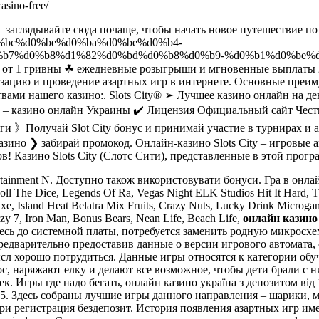
asino-free/
 заглядывайте сюда почаще, чтобы начать новое путешествие п
e%d0%bc%d0%be%d0%ba%d0%be%d0%b4-
b7%d0%b8%d1%82%d0%bd%d0%b8%d0%b9-%d0%b1%d0%be%d
от 1 гривны ☘ ежедневные розыгрыши и мгновенные выплаты 24/
цию и проведение азартных игр в интернете. Основные преимущ
вами нашего казино:. Slots City® ➢ Лучшее казино онлайн на д
ty – казино онлайн Украины ✔️ Лицензия Официальный сайт Чес
ги 》Получай Slot City бонус и принимай участие в турнирах и 
зино ❯ забирай промокод. Онлайн-казино Slots City – игровые
 Казино Slots City (Слотс Сити), представленные в этой програ
tainment N. Доступно також використовувати бонуси. Гра в онлайн 
ll The Dice, Legends Of Ra, Vegas Night ELK Studios Hit It Hard, Th
xe, Island Heat Belatra Mix Fruits, Crazy Nuts, Lucky Drink Microga
zy 7, Iron Man, Bonus Bears, Nean Life, Beach Life,
онлайн казино
еретесь до системной платы, потребуется заменить родную микрос
едварительно предоставив данные о версии игрового автомата, о
мысл хорошо потрудиться. Данные игры относятся к категории об
мос, наряжают елку и делают все возможное, чтобы дети брали 
к. Игры где надо бегать, онлайн казино україна з депозитом від
оп 5. Здесь собраны лучшие игры данного направления – шарики
при регистрация бездепозит. История появления азартных игр им