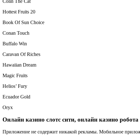
Colin The Cat
Hottest Fruits 20
Book Of Sun Choice
Conan Touch
Buffalo Win
Caravan Of Riches
Hawaiian Dream
Magic Fruits
Helios’ Fury
Ecuador Gold
Oryx
Онлайн казино слотс сити, онлайн казино робота
Приложение не содержит никакой рекламы. Мобильное приложе