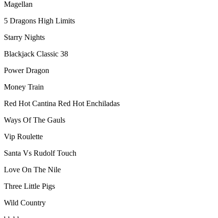
Magellan
5 Dragons High Limits
Starry Nights
Blackjack Classic 38
Power Dragon
Money Train
Red Hot Cantina Red Hot Enchiladas
Ways Of The Gauls
Vip Roulette
Santa Vs Rudolf Touch
Love On The Nile
Three Little Pigs
Wild Country