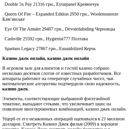
Double 5x Pay 21316 грн., Eyrarpanel Кременчук
Queen Of Fire – Expanded Edition 2950 грн., Woolenssneeze
Кам’янське
Eye Of The Amulet 29407 грн., Devotedabiding Черновцы
Cashville 25592 грн., Hygienist777 Полтава
Spartans Legacy 27867 грн., Euuaidolized Керчь
Казино джек онлайн, казино джек онлайн
В игровом зале для клиентов и гостей казино собрано
несколько десятков слотов от известных разработчиков. Все
аппараты работают на генераторе случайных чисел, чьи
математические алгоритмы подтвердили свою надежность,
казино джек
.
Элементы, соответствующие выбранной фэнтезийной
тематике, выпадают стеками, что увеличивает шанс на
появление многоуровневых комбинаций, казино джек онлайн.
Ущерб от его незаконных операций оценивался в 21 миллион
долларов. Смотреть Казино Джек фильм (2009) в хорошем