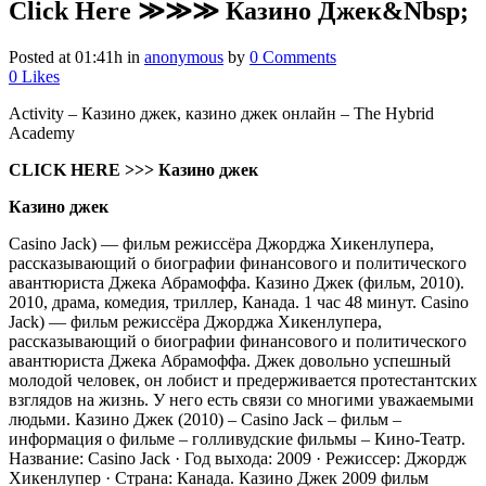
Click Here ≫≫≫ Казино Джек&Nbsp;
Posted at 01:41h
in
anonymous
by
0 Comments
0
Likes
Activity – Казино джек, казино джек онлайн – The Hybrid
Academy
CLICK HERE >>> Казино джек
Казино джек
Casino Jack) — фильм режиссёра Джорджа Хикенлупера,
рассказывающий о биографии финансового и политического
авантюриста Джека Абрамоффа. Казино Джек (фильм, 2010).
2010, драма, комедия, триллер, Канада. 1 час 48 минут. Casino
Jack) — фильм режиссёра Джорджа Хикенлупера,
рассказывающий о биографии финансового и политического
авантюриста Джека Абрамоффа. Джек довольно успешный
молодой человек, он лобист и предерживается протестантских
взглядов на жизнь. У него есть связи со многими уважаемыми
людьми. Казино Джек (2010) – Casino Jack – фильм –
информация о фильме – голливудские фильмы – Кино-Театр.
Название: Casino Jack · Год выхода: 2009 · Режиссер: Джордж
Хикенлупер · Страна: Канада. Казино Джек 2009 фильм