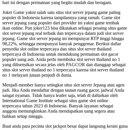
hari ini dengan permainan yang begitu mudah dan beragam.
Joker Game yakni salah satu situs slot server jepang game paling
populer di Indonesia karena tampilannya yang ramah. Game slot
server jepang yang populer dari provider ini yakni game tembak
ikan online. Pun joker123 bisa dikatakan sebagai pesaing situs game
slot server jepang real terbaik dan terpercaya dalam judi slot server
jepang. Game slot server jepang ini mempunyai RTP tinggi hingga
98,22%, sehingga mempunyai banyak penggemar. Berikut daftar
penyedia slot online terpercaya dan situs slot server thailand
terpercaya di Indonesia untuk mendukung permainan slot gacor
populer uang asli. Anda perlu membuka slot server thailand no 1
yang dilisensikan secara jelas oleh PAGCOR dan dianggap sebagai
situs slot server thailand no 1 terpercaya karena slot server thailand
no 1 melayani jutaan penjudi di dunia.
Menjadi member hanya setingkat situs slot server Jepang atau agen
judi. Jika Anda mendaftar dengan tautan ruang gacor, jadwal Anda
sangat nyaman. Tidak hanya leader saja, telah di daftarkan oleh
International Game Institute sebagai situs game slot online
terpercaya tahun 2023 di Indonesia. Banyak layanan sebagai
anggota memungkinkan Anda mendapatkan uang segera atau
bahkan setiap minggu.
Buat anda para pecinta slot jackpot besar dapat langsung kesini guna