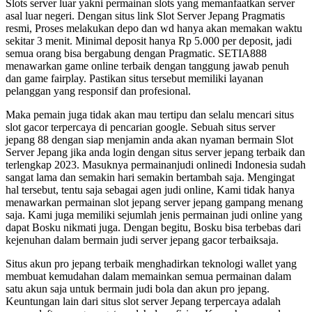
Slots server luar yakni permainan slots yang memanfaatkan server
asal luar negeri. Dengan situs link Slot Server Jepang Pragmatis
resmi, Proses melakukan depo dan wd hanya akan memakan waktu
sekitar 3 menit. Minimal deposit hanya Rp 5.000 per deposit, jadi
semua orang bisa bergabung dengan Pragmatic. SETIA888
menawarkan game online terbaik dengan tanggung jawab penuh
dan game fairplay. Pastikan situs tersebut memiliki layanan
pelanggan yang responsif dan profesional.
Maka pemain juga tidak akan mau tertipu dan selalu mencari situs
slot gacor terpercaya di pencarian google. Sebuah situs server
jepang 88 dengan siap menjamin anda akan nyaman bermain Slot
Server Jepang jika anda login dengan situs server jepang terbaik dan
terlengkap 2023. Masuknya permainanjudi onlinedi Indonesia sudah
sangat lama dan semakin hari semakin bertambah saja. Mengingat
hal tersebut, tentu saja sebagai agen judi online, Kami tidak hanya
menawarkan permainan slot jepang server jepang gampang menang
saja. Kami juga memiliki sejumlah jenis permainan judi online yang
dapat Bosku nikmati juga. Dengan begitu, Bosku bisa terbebas dari
kejenuhan dalam bermain judi server jepang gacor terbaiksaja.
Situs akun pro jepang terbaik menghadirkan teknologi wallet yang
membuat kemudahan dalam memainkan semua permainan dalam
satu akun saja untuk bermain judi bola dan akun pro jepang.
Keuntungan lain dari situs slot server Jepang terpercaya adalah