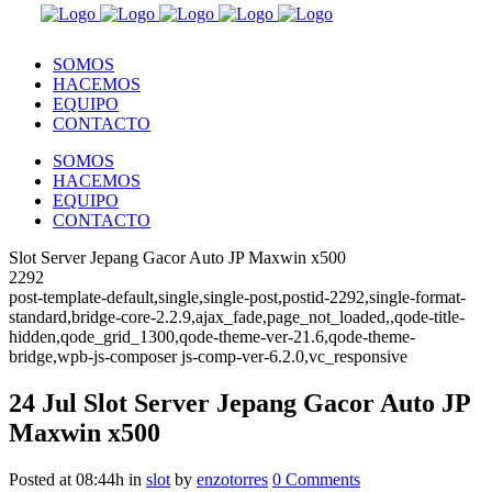
SOMOS
HACEMOS
EQUIPO
CONTACTO
SOMOS
HACEMOS
EQUIPO
CONTACTO
Slot Server Jepang Gacor Auto JP Maxwin x500
2292
post-template-default,single,single-post,postid-2292,single-format-
standard,bridge-core-2.2.9,ajax_fade,page_not_loaded,,qode-title-
hidden,qode_grid_1300,qode-theme-ver-21.6,qode-theme-
bridge,wpb-js-composer js-comp-ver-6.2.0,vc_responsive
24 Jul
Slot Server Jepang Gacor Auto JP
Maxwin x500
Posted at 08:44h
in
slot
by
enzotorres
0 Comments