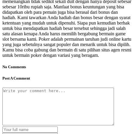
memenangkan tidak sedikit sekali duit dengan hanya deposit sebesar
sebesar 10ribu rupiah saja. Manfaat bonus keuntungan yang bisa
didapatkan oleh para pemain juga bisa berasal dari bonus dan
hadiah. Kami tawarkan Anda hadiah dan bonus besar dengan syarat
ketentuan yang mudah untuk dipenuhi. Siapa pun kemudian berhak
untuk bisa mendapatkan hadiah besar tersebut sehingga jadi salah
satu alasan kenapa Anda harus memilih bergabung bermain game
slot bersama kami. Poker adalah permainan taruhan judi online kartu
yang juga sebetulnya sangat populer dan menarik untuk bisa dipilih.
Kamu bisa coba gabung dan bermain di satu pilihan situs agen resmi
untuk bermain poker dengan variasi yang beragam.
No Comments
Post A Comment