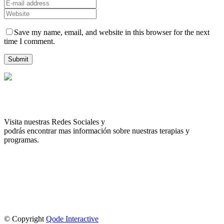
Save my name, email, and website in this browser for the next
time I comment.
Visita nuestras Redes Sociales y
podrás encontrar mas información sobre nuestras terapias y
programas.
© Copyright
Qode Interactive