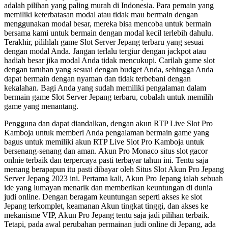
adalah pilihan yang paling murah di Indonesia. Para pemain yang
memiliki keterbatasan modal atau tidak mau bermain dengan
menggunakan modal besar, mereka bisa mencoba untuk bermain
bersama kami untuk bermain dengan modal kecil terlebih dahulu.
Terakhir, pilihlah game Slot Server Jepang terbaru yang sesuai
dengan modal Anda. Jangan terlalu tergiur dengan jackpot atau
hadiah besar jika modal Anda tidak mencukupi. Carilah game slot
dengan taruhan yang sesuai dengan budget Anda, sehingga Anda
dapat bermain dengan nyaman dan tidak terbebani dengan
kekalahan. Bagi Anda yang sudah memiliki pengalaman dalam
bermain game Slot Server Jepang terbaru, cobalah untuk memilih
game yang menantang.
Pengguna dan dapat diandalkan, dengan akun RTP Live Slot Pro
Kamboja untuk memberi Anda pengalaman bermain game yang
bagus untuk memiliki akun RTP Live Slot Pro Kamboja untuk
bersenang-senang dan aman. Akun Pro Monaco situs slot gacor
onlnie terbaik dan terpercaya pasti terbayar tahun ini. Tentu saja
menang berapapun itu pasti dibayar oleh Situs Slot Akun Pro Jepang
Server Jepang 2023 ini. Pertama kali, Akun Pro Jepang ialah sebuah
ide yang lumayan menarik dan memberikan keuntungan di dunia
judi online. Dengan beragam keuntungan seperti akses ke slot
Jepang terkomplet, keamanan Akun tingkat tinggi, dan akses ke
mekanisme VIP, Akun Pro Jepang tentu saja jadi pilihan terbaik.
Tetapi, pada awal perubahan permainan judi online di Jepang, ada