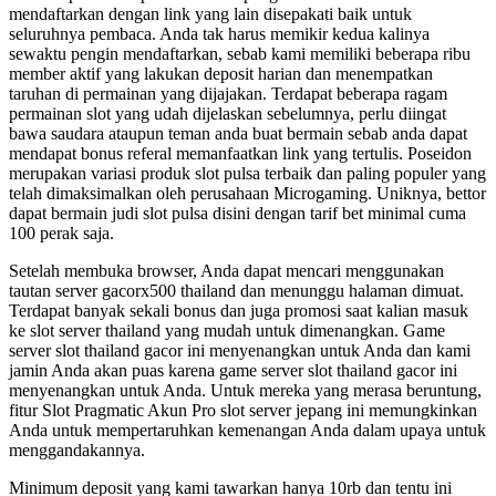
mendaftarkan dengan link yang lain disepakati baik untuk
seluruhnya pembaca. Anda tak harus memikir kedua kalinya
sewaktu pengin mendaftarkan, sebab kami memiliki beberapa ribu
member aktif yang lakukan deposit harian dan menempatkan
taruhan di permainan yang dijajakan. Terdapat beberapa ragam
permainan slot yang udah dijelaskan sebelumnya, perlu diingat
bawa saudara ataupun teman anda buat bermain sebab anda dapat
mendapat bonus referal memanfaatkan link yang tertulis. Poseidon
merupakan variasi produk slot pulsa terbaik dan paling populer yang
telah dimaksimalkan oleh perusahaan Microgaming. Uniknya, bettor
dapat bermain judi slot pulsa disini dengan tarif bet minimal cuma
100 perak saja.
Setelah membuka browser, Anda dapat mencari menggunakan
tautan server gacorx500 thailand dan menunggu halaman dimuat.
Terdapat banyak sekali bonus dan juga promosi saat kalian masuk
ke slot server thailand yang mudah untuk dimenangkan. Game
server slot thailand gacor ini menyenangkan untuk Anda dan kami
jamin Anda akan puas karena game server slot thailand gacor ini
menyenangkan untuk Anda. Untuk mereka yang merasa beruntung,
fitur Slot Pragmatic Akun Pro slot server jepang ini memungkinkan
Anda untuk mempertaruhkan kemenangan Anda dalam upaya untuk
menggandakannya.
Minimum deposit yang kami tawarkan hanya 10rb dan tentu ini