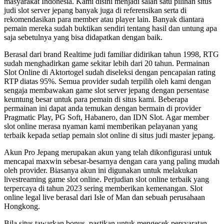
masyarakat Indonesia. Kami disini menjadi salah satu pilihan situs
judi slot server jepang banyak juga di referensikan serta di
rekomendasikan para member atau player lain. Banyak diantara
pemain mereka sudah buktikan sendiri tentang hasil dan untung apa
saja sebetulnya yang bisa didapatkan dengan baik.
Berasal dari brand Realtime judi familiar didirikan tahun 1998, RTG
sudah menghadirkan game sekitar lebih dari 20 tahun. Permainan
Slot Online di Aktortogel sudah diseleksi dengan pencapaian rating
RTP diatas 95%. Semua provider sudah terpilih oleh kami dengan
sengaja membawakan game slot server jepang dengan persentase
keuntung besar untuk para pemain di situs kami. Beberapa
permainan ini dapat anda temukan dengan bermain di provider
Pragmatic Play, PG Soft, Habanero, dan IDN Slot. Agar member
slot online merasa nyaman kami memberikan pelayanan yang
terbaik kepada setiap pemain slot online di situs judi master jepang.
Akun Pro Jepang merupakan akun yang telah dikonfigurasi untuk
mencapai maxwin sebesar-besarnya dengan cara yang paling mudah
oleh provider. Biasanya akun ini digunakan untuk melakukan
livestreaming game slot online. Perjudian slot online terbaik yang
terpercaya di tahun 2023 sering memberikan kemenangan. Slot
online legal live berasal dari Isle of Man dan sebuah perusahaan
Hongkong.
Bila situs tawarkan bonus, pastikan untuk mengecek persyaratan