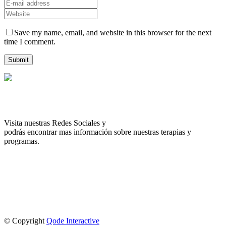
Save my name, email, and website in this browser for the next
time I comment.
Visita nuestras Redes Sociales y
podrás encontrar mas información sobre nuestras terapias y
programas.
© Copyright
Qode Interactive