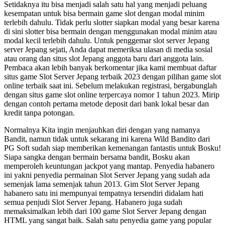
Setidaknya itu bisa menjadi salah satu hal yang menjadi peluang
kesempatan untuk bisa bermain game slot dengan modal minim
terlebih dahulu. Tidak perlu slotter siapkan modal yang besar karena
di sini slotter bisa bermain dengan menggunakan modal minim atau
modal kecil terlebih dahulu. Untuk penggemar slot server Jepang
server Jepang sejati, Anda dapat memeriksa ulasan di media sosial
atau orang dan situs slot Jepang anggota baru dari anggota lain.
Pembaca akan lebih banyak berkomentar jika kami membuat daftar
situs game Slot Server Jepang terbaik 2023 dengan pilihan game slot
online terbaik saat ini. Sebelum melakukan registrasi, bergabunglah
dengan situs game slot online terpercaya nomor 1 tahun 2023. Mirip
dengan contoh pertama metode deposit dari bank lokal besar dan
kredit tanpa potongan.
Normalnya Kita ingin menjauhkan diri dengan yang namanya
Bandit, namun tidak untuk sekarang ini karena Wild Bandito dari
PG Soft sudah siap memberikan kemenangan fantastis untuk Bosku!
Siapa sangka dengan bermain bersama bandit, Bosku akan
memperoleh keuntungan jackpot yang mantap. Penyedia habanero
ini yakni penyedia permainan Slot Server Jepang yang sudah ada
semenjak lama semenjak tahun 2013. Gim Slot Server Jepang
habanero satu ini mempunyai tempatnya tersendiri didalam hati
semua penjudi Slot Server Jepang. Habanero juga sudah
memaksimalkan lebih dari 100 game Slot Server Jepang dengan
HTML yang sangat baik. Salah satu penyedia game yang popular