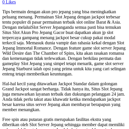
0
Likes
Tips bermain dengan akun pro jepang yang bisa meningkatkan
peluang menang. Permainan Slot Jepang dengan jackpot terbesar
tentu populer di pasar permainan terbaik slot online Barat & Asia.
Dengan melaluiSlot Server Jepanganda semua pasti bisa temukan
Situs Slot Akun Pro Jepang Gacor buat dapatkan akun jp slot
terpercaya gampang menang jackpot besar cukup pakai modal
terkecil saja. Memasuk dunia vampir dan rahasia kekal dengan Slot
Jepang Immortal Romance. Dengan feature game slot server Jepang
Wild Desire dan The Chamber of Spins, kita akan rasakan romansa
dan kemenangan tidak terlewatkan. Dengan berkilau permata dan
gameplay Slot Jepang yang simpel tetapi menarik, game slot server
Jepang Starburst ialah opsi yang prima untuk kita yang cari selingan
enteng tetapi memberikan keuntungan.
Hal-hal kecil yang ditawarkan Jackpot Standar dalam golongan
Grand Jackpot sangat berharga. Tidak hanya itu, Situs Slot Jepang
juga menawarkan layanan terbaik dan dukungan pelanggan 24 jam.
Anda tidak perlu takut atau khawatir ketika mendapatkan jackpot
besar karena situs server Jepang akan membayar berapapun yang
member menangkan.
Free spin atau putaran gratis merupakan fasilitas ekstra yang
diberikan oleh Slot Server Jepang sehingga member dapat memiliki