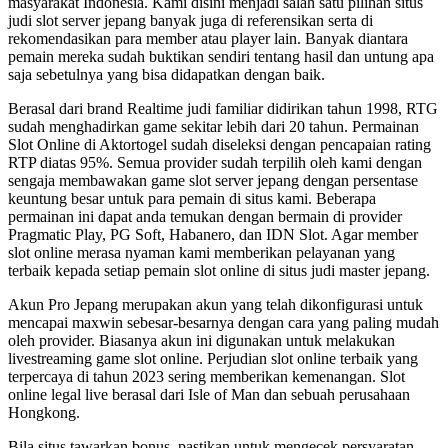
masyarakat Indonesia. Kami disini menjadi salah satu pilihan situs
judi slot server jepang banyak juga di referensikan serta di
rekomendasikan para member atau player lain. Banyak diantara
pemain mereka sudah buktikan sendiri tentang hasil dan untung apa
saja sebetulnya yang bisa didapatkan dengan baik.
Berasal dari brand Realtime judi familiar didirikan tahun 1998, RTG
sudah menghadirkan game sekitar lebih dari 20 tahun. Permainan
Slot Online di Aktortogel sudah diseleksi dengan pencapaian rating
RTP diatas 95%. Semua provider sudah terpilih oleh kami dengan
sengaja membawakan game slot server jepang dengan persentase
keuntung besar untuk para pemain di situs kami. Beberapa
permainan ini dapat anda temukan dengan bermain di provider
Pragmatic Play, PG Soft, Habanero, dan IDN Slot. Agar member
slot online merasa nyaman kami memberikan pelayanan yang
terbaik kepada setiap pemain slot online di situs judi master jepang.
Akun Pro Jepang merupakan akun yang telah dikonfigurasi untuk
mencapai maxwin sebesar-besarnya dengan cara yang paling mudah
oleh provider. Biasanya akun ini digunakan untuk melakukan
livestreaming game slot online. Perjudian slot online terbaik yang
terpercaya di tahun 2023 sering memberikan kemenangan. Slot
online legal live berasal dari Isle of Man dan sebuah perusahaan
Hongkong.
Bila situs tawarkan bonus, pastikan untuk mengecek persyaratan