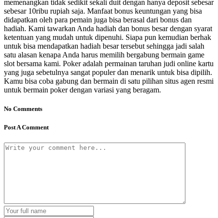
memenangkan tidak sedikit sekali duit dengan hanya deposit sebesar
sebesar 10ribu rupiah saja. Manfaat bonus keuntungan yang bisa
didapatkan oleh para pemain juga bisa berasal dari bonus dan
hadiah. Kami tawarkan Anda hadiah dan bonus besar dengan syarat
ketentuan yang mudah untuk dipenuhi. Siapa pun kemudian berhak
untuk bisa mendapatkan hadiah besar tersebut sehingga jadi salah
satu alasan kenapa Anda harus memilih bergabung bermain game
slot bersama kami. Poker adalah permainan taruhan judi online kartu
yang juga sebetulnya sangat populer dan menarik untuk bisa dipilih.
Kamu bisa coba gabung dan bermain di satu pilihan situs agen resmi
untuk bermain poker dengan variasi yang beragam.
No Comments
Post A Comment