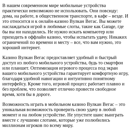
В нашем современном мире мобильные устройства
практически невозможно не использовать. Они повсюду:
дома, на работе, в общественном транспорте, в кафе – везде. И
это относится и к онлайн-казино Вулкан Вегас. Вы можете
наслаждаться игрой в любимые слоты, такие как Garage, где
бы вы ни находились. Не нужно искать компьютер или
приходить в оффлайн казино, чтобы испытать удачу. Никаких
ограничений по времени и месту – все, что вам нужно, это
хороший интернет.
Казино Вулкан Вегас предоставляет удобный и быстрый
доступ из любого мобильного устройства, будь то смартфон
или планшет. Оптимизация игрового процесса под экран
вашего мобильного устройства гарантирует комфортную игру,
благодаря удобной навигации и интуитивно понятному
интерфейсу. Кроме того, игровой процесс работает плавно и
без проблем, что позволяет отлично провести свободное
время, хотя бы в дороге.
Возможность играть в мобильном казино Вулкан Вегас – это
уникальная возможность проверить свою удачу в любой
момент и на любом устройстве. Не упустите шанс выиграть
вместе с лучшими слотами, которые уже полюбились
миллионам игроков по всему миру.