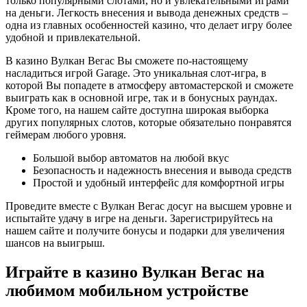
только популярными слотами, но и увлекательными играми
на деньги. Легкость внесения и вывода денежных средств –
одна из главных особенностей казино, что делает игру более
удобной и привлекательной.
В казино Вулкан Вегас Вы сможете по-настоящему
насладиться игрой Garage. Это уникальная слот-игра, в
которой Вы попадете в атмосферу автомастерской и сможете
выиграть как в основной игре, так и в бонусных раундах.
Кроме того, на нашем сайте доступна широкая выборка
других популярных слотов, которые обязательно понравятся
геймерам любого уровня.
Большой выбор автоматов на любой вкус
Безопасность и надежность внесения и вывода средств
Простой и удобный интерфейс для комфортной игры
Проведите вместе с Вулкан Вегас досуг на высшем уровне и
испытайте удачу в игре на деньги. Зарегистрируйтесь на
нашем сайте и получите бонусы и подарки для увеличения
шансов на выигрыш.
Играйте в казино Вулкан Вегас на
любимом мобильном устройстве