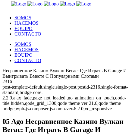
SOMOS
HACEMOS
EQUIPO
CONTACTO
SOMOS
HACEMOS
EQUIPO
CONTACTO
Несравненное Казино Вулкан Вегас: Где Играть В Garage И
Выигрывать Вместе С Популярными Слотами
2316
post-template-default,single,single-post,postid-2316,single-format-
standard,bridge-core-
2.2.9,ajax_fade,page_not_loaded,,no_animation_on_touch,qode-
title-hidden,qode_grid_1300,qode-theme-ver-21.6,qode-theme-
bridge,wpb-js-composer js-comp-ver-6.2.0,vc_responsive
05 Ago
Несравненное Казино Вулкан
Вегас: Где Играть В Garage И